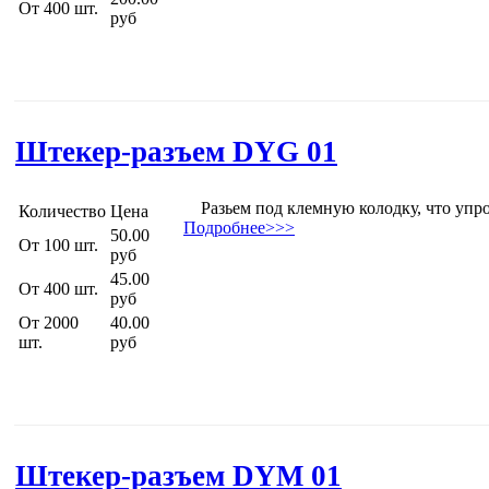
От 400 шт.
руб
Штекер-разъем DYG 01
Разьем под клемную колодку, что упро
Количество
Цена
Подробнее>>>
50.00
От 100 шт.
руб
45.00
От 400 шт.
руб
От 2000
40.00
шт.
руб
Штекер-разъем DYM 01