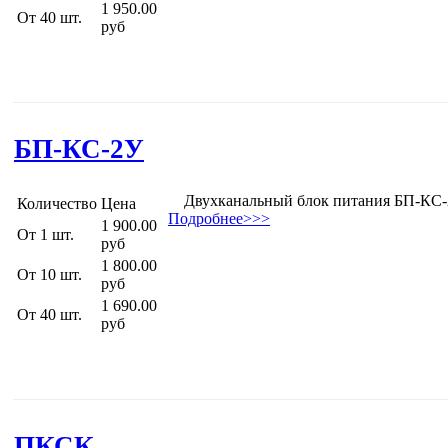
1 950.00
От 40 шт.
руб
БП-КС-2У
Двухканальный блок питания БП-КС-2У 
Количество
Цена
Подробнее>>>
1 900.00
От 1 шт.
руб
1 800.00
От 10 шт.
руб
1 690.00
От 40 шт.
руб
ПКСК