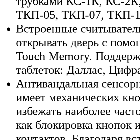
трубками КС-1К, КС-2К
ТКП-05, ТКП-07, ТКП-10
Встроенные считывател
открывать дверь с пом
Touch Memory. Поддерж
таблеток: Даллас, Цифра
Антивандальная сенсорн
имеет механических кно
избежать наиболее част
как блокировка кнопок 
контактов. Благодаря в