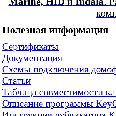
Marine,
HID
и
Indala
. 
ком
Полезная информация
Сертификаты
Документация
Схемы подключения домо
Статьи
Таблица совместимости кл
Описание программы KeyC
Инструкция дубликатора K