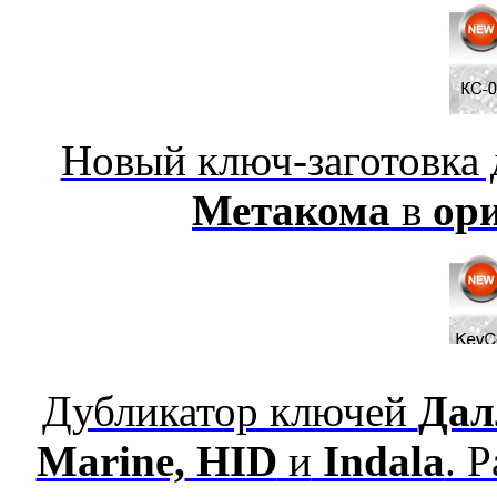
Новый ключ-заготовка
Метакома
в
ор
Дубликатор ключей
Дал
Marine,
HID
и
Indala
. 